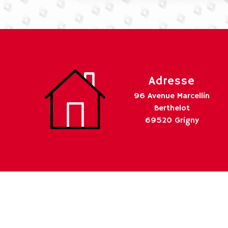
Adresse
96 Avenue Marcellin
Berthelot
69520 Grigny