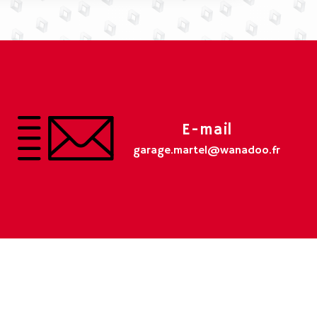
E-mail
garage.martel@wanadoo.fr